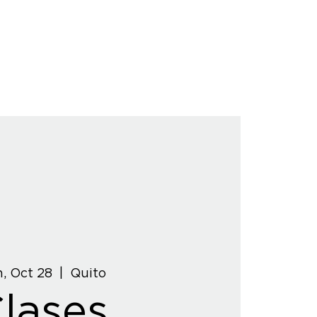
, Oct 28
  |  
Quito
lases