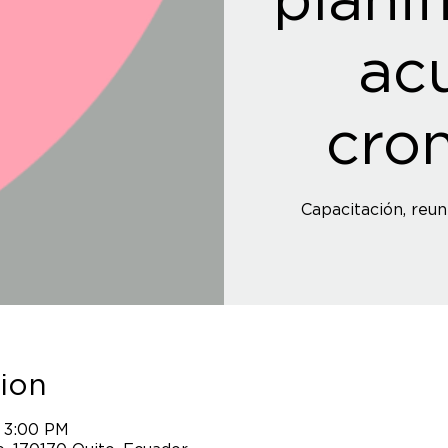
ac
cro
Capacitación, reun
ion
 3:00 PM