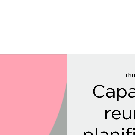
Thu
Capa
reu
planif