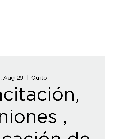
, Aug 29
  |  
Quito
citación,
niones ,
icación de