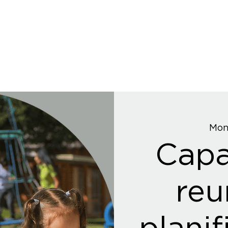
Mon
Capa
reu
planif