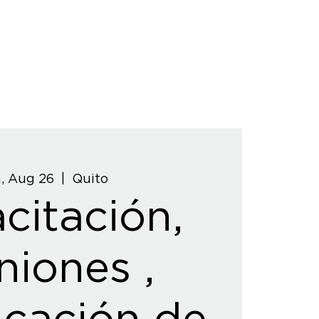
, Aug 26
  |  
Quito
citación,
niones ,
icación de