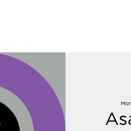
Mon
As